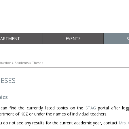
PARTMENT
EVENTS
duction
»
Students
» Theses
ESES
ics
can find the currently listed topics on the
STAG
portal after log
rtment of KEZ or under the names of individual teachers.
ou do not see any results for the current academic year, contact
Mrs. 