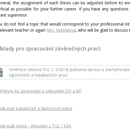
eneral, the assignment of each thesis can be adjusted before its enr
ficial as possible for your further career. If you have any question
vant supervisor.
ou do not find a topic that would correspond to your professional in
relevant teacher or again
Mrs. Vestfalova
, who will be glad to discuss
klady pro zpracování závěrečných prací:
Směrnice rektora TUL č. 5/2018 Jednotná úprava a zveřejňování-
rigorózních a habilitačních prací
Pokyny ke zpracování a odevzdání DP a BP
Jak psát bakalářské a diplomové práce
Jak psát citace - převzato z TUL / KSA