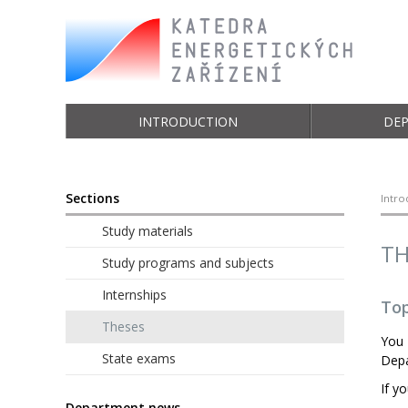
INTRODUCTION
DE
Sections
Intro
Study materials
TH
Study programs and subjects
Internships
Top
Theses
You 
State exams
Depa
If y
Department news