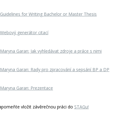
Guidelines for Writing Bachelor or Master Thesis
Webový generátor citací
Maryna Garan: Jak vyhledávat zdroje a práce s nimi
Maryna Garan: Rady pro zpracování a sepsání BP a DP
Maryna Garan: Prezentace
pomeňte vložit závěrečnou práci do
STAGu!