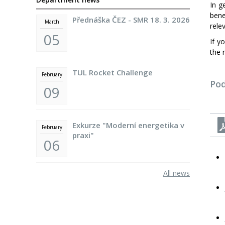
In g
bene
Přednáška ČEZ - SMR 18. 3. 2026
March
rele
05
If y
the 
TUL Rocket Challenge
February
Pod
09
Exkurze "Moderní energetika v
February
praxi"
06
All news